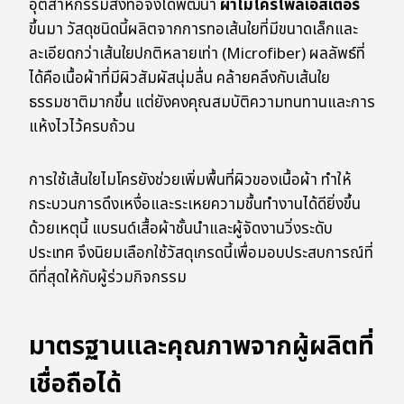
อุตสาหกรรมสิ่งทอจึงได้พัฒนา
ผ้าไมโครโพลีเอสเตอร์
ขึ้นมา วัสดุชนิดนี้ผลิตจากการทอเส้นใยที่มีขนาดเล็กและ
ละเอียดกว่าเส้นใยปกติหลายเท่า (Microfiber) ผลลัพธ์ที่
ได้คือเนื้อผ้าที่มีผิวสัมผัสนุ่มลื่น คล้ายคลึงกับเส้นใย
ธรรมชาติมากขึ้น แต่ยังคงคุณสมบัติความทนทานและการ
แห้งไวไว้ครบถ้วน
การใช้เส้นใยไมโครยังช่วยเพิ่มพื้นที่ผิวของเนื้อผ้า ทำให้
กระบวนการดึงเหงื่อและระเหยความชื้นทำงานได้ดียิ่งขึ้น
ด้วยเหตุนี้ แบรนด์เสื้อผ้าชั้นนำและผู้จัดงานวิ่งระดับ
ประเทศ จึงนิยมเลือกใช้วัสดุเกรดนี้เพื่อมอบประสบการณ์ที่
ดีที่สุดให้กับผู้ร่วมกิจกรรม
มาตรฐานและคุณภาพจากผู้ผลิตที่
เชื่อถือได้