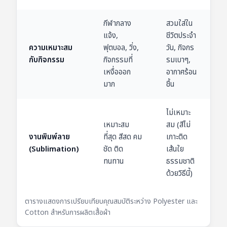
กีฬากลาง
สวมใส่ใน
แจ้ง,
ชีวิตประจำ
ความเหมาะสม
ฟุตบอล, วิ่ง,
วัน, กิจกร
กับกิจกรรม
กิจกรรมที่
รมเบาๆ,
เหงื่อออก
อากาศร้อน
มาก
ชื้น
ไม่เหมาะ
เหมาะสม
สม (สีไม่
งานพิมพ์ลาย
ที่สุด สีสด คม
เกาะติด
(Sublimation)
ชัด ติด
เส้นใย
ทนทาน
ธรรมชาติ
ด้วยวิธีนี้)
ตารางแสดงการเปรียบเทียบคุณสมบัติระหว่าง Polyester และ
Cotton สำหรับการผลิตเสื้อผ้า