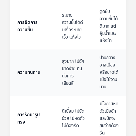
ดูดซับ
ระบาย
ความชื้นได้
การจัดการ
ความชื้นได้ดี
ดีมาก แต่
ความชื้น
เหงื่อระเหย
อุ้มน้ำและ
เร็ว แห้งไว
แห้งช้า
ปานกลาง
สูงมาก ไม่ฉีก
อาจเปื่อย
ขาดง่าย ทน
ความทนทาน
หรือขาดได้
ต่อการ
เมื่อใช้งาน
เสียดสี
นาน
มีโอกาสหด
ดีเยี่ยม ไม่ยืด
ตัวเมื่อซัก
การรักษารูป
ย้วย ไม่หดตัว
และมักจะ
ทรง
ไม่ต้องรีด
ยับง่ายต้อง
รีด