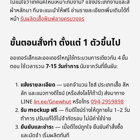
ไม่แน่ใจว่าเทคนิคไหนเหมาะกับงาน? แจ้งประเภทงานและสี
ผ้าหลักมา ทีมจะแนะนำให้ฟรี อ่านรายละเอียดเพิ่มเติมได้ที่
หน้า
รับผลิตเสื้อพิมพ์ลายครบวงจร
ขั้นตอนสั่งทำ ตั้งแต่ 1 ตัวขึ้นไป
ออเดอร์เล็กและออเดอร์ใหญ่ใช้กระบวนการเดียวกัน 4 ขั้น
ตอน ใช้เวลารวม
7-15 วันทำการ
นับจากวันที่ยืนยัน:
แจ้งรายละเอียด
— บอกจำนวน ไซส์ ประเภทเสื้อ สีห
ลัก และแนวทางดีไซน์ (หรือส่งโลโก้ถ้ามี) ส่งมาทาง
LINE
lin.ee/Gnewhut
หรือโทร
094-2959898
รับ mockup ฟรี
— ทีมดีไซน์ร่างให้ดูภายใน 1–2 วัน
ทำการ ปรับแก้ได้ไม่จำกัดรอบ ไม่มีค่าใช้จ่าย
ยืนยันและชำระ
— เมื่อดีไซน์ถูกใจ ยืนยันคำสั่งซื้อ
และมัดจำ เริ่มผลิตทันที