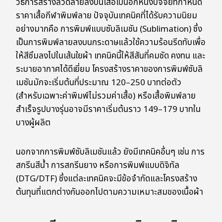
วิธีการสร้างลวดลายลงบนเสื้อเป็นอีกหนึ่งปัจจัยที่กำหนด
ราคาเสื้อกีฬาพิมพ์ลาย ปัจจุบันเทคนิคที่ได้รับความนิยม
อย่างมากคือ การพิมพ์แบบซับลิเมชัน (Sublimation) ซึ่ง
เป็นการพิมพ์ลายลงบนกระดาษแล้วใช้ความร้อนรีดทับเพื่อ
ให้สีซึมลงไปในเส้นใยผ้า เทคนิคนี้ให้สีสันที่คมชัด คงทน และ
ระบายอากาศได้ดีเยี่ยม โครงสร้างราคาของการพิมพ์ซับลิ
เมชันมักจะเริ่มต้นที่ประมาณ 120–250 บาทต่อตัว
(สำหรับเฉพาะค่าพิมพ์ไม่รวมค่าเสื้อ) หรือเสื้อพิมพ์ลาย
สำเร็จรูปบางรุ่นอาจมีราคาเริ่มต้นราว 149–179 บาทใน
บางผู้ผลิต
นอกจากการพิมพ์ซับลิเมชันแล้ว ยังมีเทคนิคอื่นๆ เช่น การ
สกรีนสีน้ำ การสกรีนยาง หรือการพิมพ์แบบดิจิทัล
(DTG/DTF) ซึ่งแต่ละเทคนิคจะมีข้อจำกัดและโครงสร้าง
ต้นทุนที่แตกต่างกันออกไปตามความเหมาะสมของเนื้อผ้า