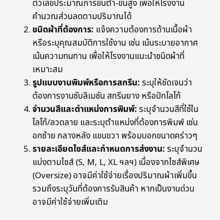
ตัวเลขประมาณการขั้นต่ำ-ขั้นสูง เพื่อให้โรงงาน
คำนวณส่วนลดตามปริมาณได้
ชนิดผ้าที่ต้องการ:
แจ้งความต้องการด้านเนื้อผ้า
หรือระบุคุณสมบัติการใช้งาน เช่น เน้นระบายอากาศ
เน้นความทนทาน เพื่อให้โรงงานแนะนำชนิดผ้าที่
เหมาะสม
รูปแบบงานพิมพ์หรือการสกรีน:
ระบุให้ชัดเจนว่า
ต้องการงานซับลิเมชัน สกรีนยาง หรือปักโลโก้
จำนวนสีและตำแหน่งการพิมพ์:
ระบุจำนวนสีที่ใช้ใน
โลโก้/ลวดลาย และระบุตำแหน่งที่ต้องการพิมพ์ เช่น
อกซ้าย กลางหลัง แขนขวา พร้อมบอกขนาดคร่าวๆ
รายละเอียดไซส์และกำหนดการส่งงาน:
ระบุจำนวน
แบ่งตามไซส์ (S, M, L, XL ฯลฯ) เนื่องจากไซส์พิเศษ
(Oversize) อาจมีค่าใช้จ่ายเรื่องปริมาณผ้าเพิ่มขึ้น
รวมถึงระบุวันที่ต้องการรับสินค้า หากเป็นงานด่วน
อาจมีค่าใช้จ่ายเพิ่มเติม