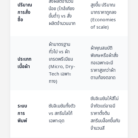
สั่งผลิตจำนวน
ปริมาณ
สูงขึ้น ปริมาณ
น้อย (ใกล้เคียง
การสั่ง
มากราคาถูกลง
ขั้นต่ำ) vs สั่ง
ซื้อ
(Economies
ผลิตจำนวนมาก
of scale)
ผ้ามาตรฐาน
ผ้าคุณสมบัติ
ทั่วไป vs ผ้า
พิเศษหรือผ้าสั่ง
ประเภท
เกรดพรีเมียม
ทอเฉพาะจะมี
เนื้อผ้า
(Micro, Dry-
ราคาสูงกว่าผ้า
Tech เฉพาะ
ตามท้องตลาด
ทาง)
ซับลิเมชันให้สีไม่
ระบบ
ซับลิเมชันทั้งตัว
จำกัดแต่อาจมี
การ
vs สกรีนโลโก้
ราคาตั้งต้น
พิมพ์
เฉพาะจุด
สกรีนบล็อกขึ้นกับ
จำนวนสี