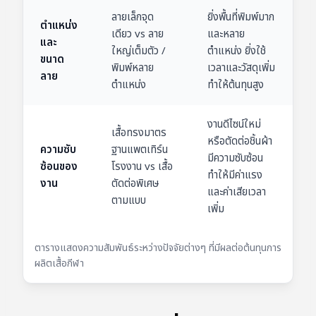
ลายเล็กจุด
ยิ่งพื้นที่พิมพ์มาก
ตำแหน่ง
เดียว vs ลาย
และหลาย
และ
ใหญ่เต็มตัว /
ตำแหน่ง ยิ่งใช้
ขนาด
พิมพ์หลาย
เวลาและวัสดุเพิ่ม
ลาย
ตำแหน่ง
ทำให้ต้นทุนสูง
งานดีไซน์ใหม่
เสื้อทรงมาตร
หรือตัดต่อชิ้นผ้า
ความซับ
ฐานแพตเทิร์น
มีความซับซ้อน
ซ้อนของ
โรงงาน vs เสื้อ
ทำให้มีค่าแรง
งาน
ตัดต่อพิเศษ
และค่าเสียเวลา
ตามแบบ
เพิ่ม
ตารางแสดงความสัมพันธ์ระหว่างปัจจัยต่างๆ ที่มีผลต่อต้นทุนการ
ผลิตเสื้อกีฬา