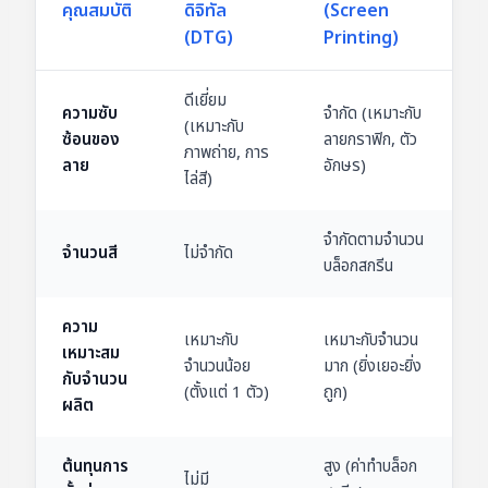
คุณสมบัติ
ดิจิทัล
(Screen
(DTG)
Printing)
ดีเยี่ยม
ความซับ
จำกัด (เหมาะกับ
(เหมาะกับ
ซ้อนของ
ลายกราฟิก, ตัว
ภาพถ่าย, การ
ลาย
อักษร)
ไล่สี)
จำกัดตามจำนวน
จำนวนสี
ไม่จำกัด
บล็อกสกรีน
ความ
เหมาะกับ
เหมาะกับจำนวน
เหมาะสม
จำนวนน้อย
มาก (ยิ่งเยอะยิ่ง
กับจำนวน
(ตั้งแต่ 1 ตัว)
ถูก)
ผลิต
ต้นทุนการ
สูง (ค่าทำบล็อก
ไม่มี