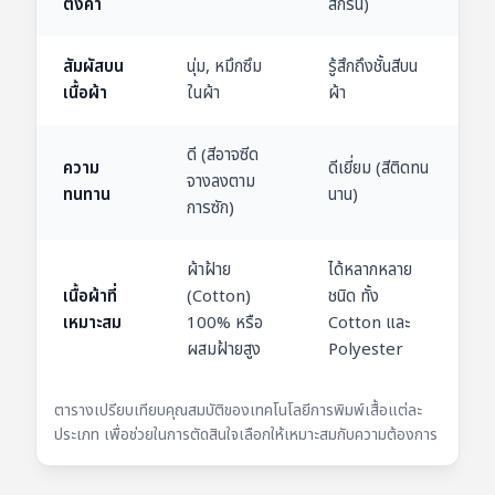
ตั้งค่า
สกรีน)
สัมผัสบน
นุ่ม, หมึกซึม
รู้สึกถึงชั้นสีบน
เนื้อผ้า
ในผ้า
ผ้า
ดี (สีอาจซีด
ความ
ดีเยี่ยม (สีติดทน
จางลงตาม
ทนทาน
นาน)
การซัก)
ผ้าฝ้าย
ได้หลากหลาย
เนื้อผ้าที่
(Cotton)
ชนิด ทั้ง
เหมาะสม
100% หรือ
Cotton และ
ผสมฝ้ายสูง
Polyester
ตารางเปรียบเทียบคุณสมบัติของเทคโนโลยีการพิมพ์เสื้อแต่ละ
ประเภท เพื่อช่วยในการตัดสินใจเลือกให้เหมาะสมกับความต้องการ