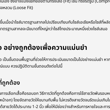
เอง ซึ่งอาจแบ่งแยกย่อยตามทรงเสื้อ (Fit) เช่น ทรงรัดรูป (Comp
รงหลวม (Loose Fit)
ขึ้นเมื่อนำไซส์มาตรฐานสากลไปเปรียบเทียบกับไซส์เอเชียหรือไซส์ที่ผ
์มาตรฐานสากลจะมีขนาดที่ใหญ่กว่าไซส์ไทยประมาณหนึ่งช่วงไซส์เสมอ
สื้อ อย่างถูกต้องเพื่อความแม่นยำ
สื้อ เป็นขั้นตอนพื้นฐานที่ช่วยให้การประเมินขนาดเป็นไปอย่างแม่นยำ ห
ณ์แบบ ควรปฏิบัติตามขั้นตอนดังต่อไปนี้
่ถูกต้อง
ดในการเลือกเสื้อคือรอบอก วิธีการวัดที่ถูกต้องคือการใช้สายวัดพันรอบห
งหน้าอก) โดยจัดสายวัดให้ขนานกับพื้น ไม่ควรดึงสายวัดจนรัดแน่นเกินไป 
ใต้สายวัดได้ประมาณ 1-2 นิ้ว เพื่อให้มีช่องว่างสำหรับการหายใจและก