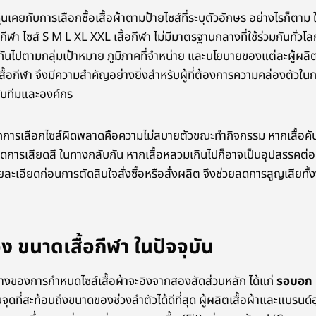
ุ้นเคยกับการเลือกซื้อเสื้อผ้าตามป้ายไซส์ที่ระบุตัวอักษร อย่างไรก็ตา
ฬา ไซส์ S M L XL XXL เสื้อกีฬา ไม่มีมาตรฐานกลางที่ใช้ร่วมกันทั่ว
ันไปตามกลุ่มเป้าหมาย ภูมิภาคที่จำหน่าย และนโยบายของแต่ละผู้ผลิ
้อกีฬา จึงมีความสำคัญอย่างยิ่งสำหรับผู้ที่ต้องการความคล่องตัวในการ
ห้กับทีมและองค์กร
ากการเลือกไซส์ผิดพลาดคือความไม่สบายตัวขณะทำกิจกรรม หากเสื้อคั
ิดการเสียดสี ในทางกลับกัน หากเสื้อหลวมเกินไปก็อาจเป็นอุปสรรคต่อ
ละเอียดก่อนการตัดสินใจสั่งซื้อหรือสั่งผลิต จึงช่วยลดการสูญเสีย
า
ขนาดเสื้อกีฬา ในปัจจุบัน
ร้างของการกำหนดไซส์เสื้อผ้าจะอิงจากสองสัดส่วนหลัก ได้แก่
รอบอก
นจุดที่สะท้อนถึงขนาดของช่วงลำตัวได้ดีที่สุด ผู้ผลิตเสื้อผ้าและแบรนด์