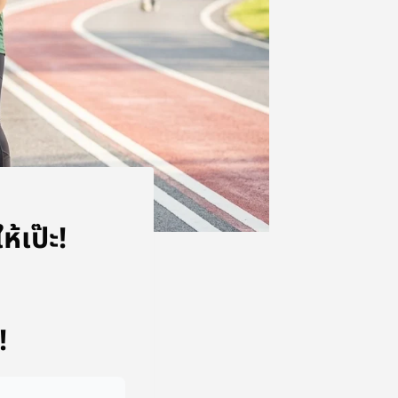
ห้เป๊ะ!
!