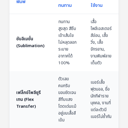
พิมพ์
ทนทาน
ใช้งาน
ทนทาน
เสื้อ
สูงสุด สีซึม
โพลีเอสเตอร์
เข้าเส้นใย
สีอ่อน, เสื้อ
ซับลิเมชั่น
ไม่หลุดลอก
วิ่ง, เสื้อ
(Sublimation)
ระบาย
จักรยาน,
อากาศได้
งานพิมพ์ลาย
100%
เต็มตัว
ตัวเลข
เบอร์เสื้อ
คมกริบ
ฟุตบอล, ชื่อ
เฟล็กซ์โพลียูรี
ขอบชัดเจน
นักกีฬาราย
เทน (Flex
สีทึบแสง
บุคคล, งานที่
Transfer)
โดดเด่นแม้
แต่ละตัวมี
อยู่บนเสื้อสี
เบอร์ไม่ซ้ำกัน
เข้ม