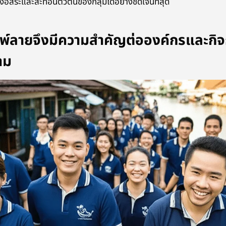
งอิสระและสะท้อนตัวตนของกลุ่มได้อย่างชัดเจนที่สุด
ิมพ์ลายจึงมีความสำคัญต่อองค์กรและกิ
าม