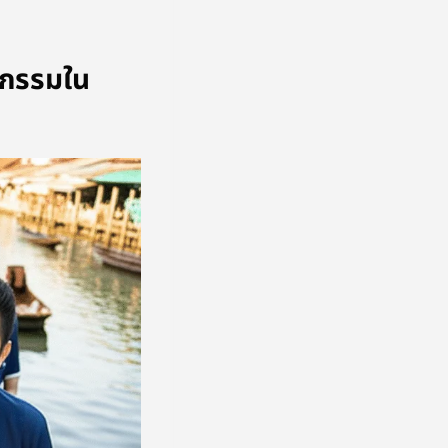
จกรรมใน