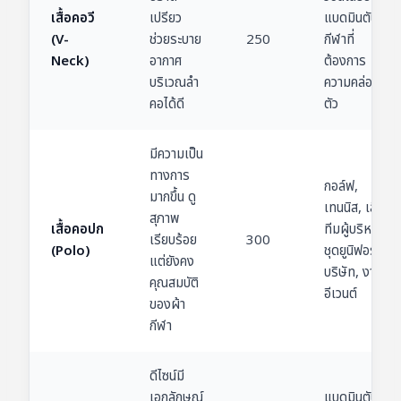
เสื้อคอวี
เปรียว
แบดมินตัน,
(V-
ช่วยระบาย
250
กีฬาที่
Neck)
อากาศ
ต้องการ
บริเวณลำ
ความคล่อง
คอได้ดี
ตัว
มีความเป็น
ทางการ
กอล์ฟ,
มากขึ้น ดู
เทนนิส, เสื้อ
สุภาพ
เสื้อคอปก
ทีมผู้บริหาร,
เรียบร้อย
300
(Polo)
ชุดยูนิฟอร์ม
แต่ยังคง
บริษัท, งาน
คุณสมบัติ
อีเวนต์
ของผ้า
กีฬา
ดีไซน์มี
เอกลักษณ์
แบดมินตัน,