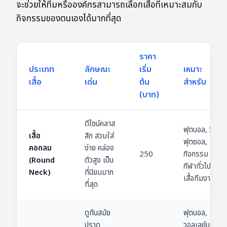
จะช่วยให้ทีมหรือองค์กรสามารถเลือกเสื้อที่เหมาะสมกับ
กิจกรรมของตนเองได้มากที่สุด
ราคา
ประเภท
ลักษณะ
เริ่ม
เหมาะ
เสื้อ
เด่น
ต้น
สำหรับ
(บาท)
ดีไซน์คลาส
ฟุตบอล, วิ่ง,
เสื้อ
สิก สวมใส่
ฟุตซอล,
คอกลม
ง่าย คล่อง
250
กิจกรรม
(Round
ตัวสูง เป็น
กีฬาทั่วไป,
Neck)
ที่นิยมมาก
เสื้อทีมงาน
ที่สุด
ดูทันสมัย
ฟุตบอล,
ปราด
วอลเลย์บอล,