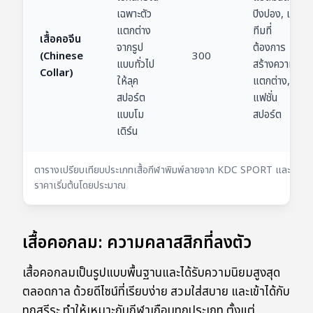
เฉพาะตัว
ปิงปอง, เสื้อ
แตกต่าง
ทีมที่
เสื้อคอจีน
จากรูป
ต้องการ
(Chinese
300
แบบทั่วไป
สร้างความ
Collar)
ให้ลุค
แตกต่าง,
สปอร์ต
แฟชั่น
แบบโม
สปอร์ต
เดิร์น
ตารางเปรียบเทียบประเภทเสื้อกีฬาพิมพ์ลายจาก KDC SPORT และ
ราคาเริ่มต้นโดยประมาณ
เสื้อคอกลม: ความคลาสสิกที่ลงตัว
เสื้อคอกลมเป็นรูปแบบพื้นฐานและได้รับความนิยมสูงสุด
ตลอดกาล ด้วยดีไซน์ที่เรียบง่าย สวมใส่สบาย และเข้าได้กับ
ทุกสรีระ ทำให้เหมาะกับกีฬาเกือบทุกประเภท ตั้งแต่