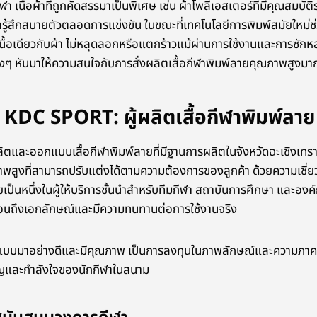
า เนื้อผ้าที่ถูกคัดสรรมาเป็นพิเศษ เช่น ผ้าโพลีเอสเตอร์ที่มีคุณสมบั
ีฬารู้สึกสบายตัวตลอดการแข่งขัน ในขณะที่เทคโนโลยีการพิมพ์สมัยใหม
นื้อเดียวกับผ้า ไม่หลุดลอกหรือแตกร้าวแม้ผ่านการใช้งานและการซักหลาย
งๆ หันมาให้ความสนใจกับการสั่งผลิตเสื้อกีฬาพิมพ์ลายคุณภาพสูงมาก
ก KDC SPORT: ผู้ผลิตเสื้อกีฬาพิมพ์ลาย
ตและออกแบบเสื้อกีฬาพิมพ์ลายที่มีฐานการผลิตในจังหวัดฉะเชิงเทรา ม
ภาพสูงที่สามารถปรับแต่งได้ตามความต้องการของลูกค้า ด้วยความเช
นหนึ่งในผู้ให้บริการชั้นนำสำหรับทีมกีฬา สถาบันการศึกษา และองค์กรต
ะท้อนถึงเอกลักษณ์และมีความทนทานต่อการใช้งานจริง
กแบบมาอย่างดีและมีคุณภาพ เป็นการลงทุนในภาพลักษณ์และความภาคภูม
ญและกำลังใจของนักกีฬาในสนาม