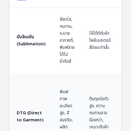
เสื้
สีสดใส,
เสื้อ
ทนทาน,
เสื้อ
ระบาย
ใช้ได้ดีกับผ้า
ซับลิเมชัน
กิจ
อากาศดี,
โพลีเอสเตอร์
(Sublimation)
กล
พิมพ์ลาย
สีอ่อนเท่านั้น
แจ้ง
ได้ไม่
พิม
จำกัดสี
เต็
เสื้อ
แฟช
พิมพ์
เสื้อ
ภาพ
ต้นทุนต่อตัว
ระล
ละเอียด
สูง, ความ
งานท
DTG (Direct
สูง, สี
ทนทานอาจ
ต้อ
to Garment)
สมจริง,
น้อยกว่า,
คว
ผลิต
เหมาะกับผ้า
ละเ