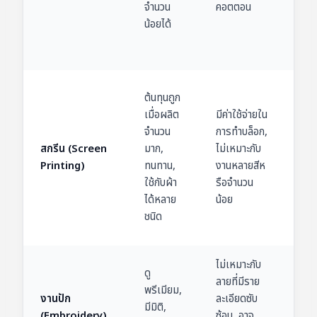
จำนวน
คอตตอน
สูง
น้อยได้
ผล
สั่ง
เสื้
ต้นทุนถูก
จำ
เมื่อผลิต
มีค่าใช้จ่ายใน
มาก,
จำนวน
การทำบล็อก,
โปร
สกรีน (Screen
มาก,
ไม่เหมาะกับ
เสื้อ
Printing)
ทนทาน,
งานหลายสีห
พนั
ใช้กับผ้า
รือจำนวน
งา
ได้หลาย
น้อย
กรา
ชนิด
ง่า
ไม่เหมาะกับ
โลโก
ดู
ลายที่มีราย
บริ
พรีเมียม,
งานปัก
ละเอียดซับ
เสื้
มีมิติ,
(Embroidery)
ซ้อน, อาจ
เสื้