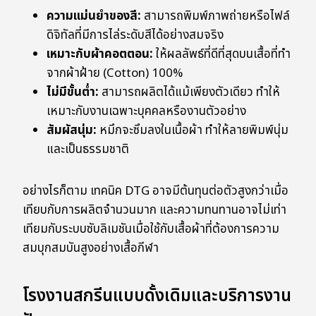
ความแม่นยำของสี:
สามารถพิมพ์ภาพถ่ายหรือไฟล์
ดิจิทัลที่มีการไล่ระดับสีได้อย่างสมจริง
เหมาะกับผ้าคอตตอน:
ให้ผลลัพธ์ที่ดีที่สุดบนเสื้อที่ทำ
จากผ้าฝ้าย (Cotton) 100%
ไม่มีขั้นต่ำ:
สามารถผลิตได้แม้เพียงตัวเดียว ทำให้
เหมาะกับงานเฉพาะบุคคลหรืองานตัวอย่าง
สัมผัสนุ่ม:
หมึกจะซึมลงในเนื้อผ้า ทำให้ลายพิมพ์นุ่ม
และเป็นธรรมชาติ
อย่างไรก็ตาม เทคนิค DTG อาจมีต้นทุนต่อตัวสูงกว่าเมื่อ
เทียบกับการผลิตจำนวนมาก และความทนทานอาจไม่เท่า
เทียมกับระบบซับลิเมชันเมื่อใช้กับเสื้อผ้าที่ต้องการความ
สมบุกสมบันสูงอย่างเสื้อกีฬา
โรงงานสกรีนแบบดั้งเดิมและบริการงาน