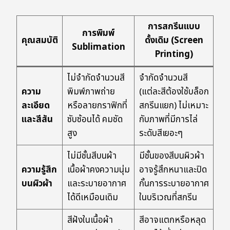
การสกรีนแบบ
การพิมพ์
คุณสมบัติ
ดั้งเดิม (Screen
Sublimation
Printing)
ไม่จำกัดจำนวนสี
จำกัดจำนวนสี
ความ
พิมพ์ภาพถ่าย
(แต่ละสีต้องใช้บล็อก
ละเอียด
หรือลายกราฟิกที่
สกรีนแยก) ไม่เหมาะ
และสีสัน
ซับซ้อนได้ คมชัด
กับภาพที่มีการไล่
สูง
ระดับสีเยอะๆ
ไม่มีชั้นสีบนผ้า
มีชั้นของสีบนผิวผ้า
ความรู้สึก
เนื้อผ้าคงความนุ่ม
อาจรู้สึกหนาและปิด
บนผิวผ้า
และระบายอากาศ
กั้นการระบายอากาศ
ได้ดีเหมือนเดิม
ในบริเวณที่สกรีน
สีฝังในเนื้อผ้า
สีอาจแตกหรือหลุด