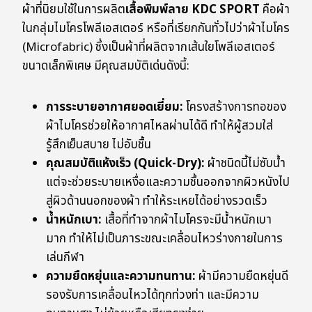
ผ้าที่นิยมใช้ในการผลิต
เสื้อพิมพ์ลาย KDC SPORT
คือผ้า
ในกลุ่มไมโครโพลีเอสเตอร์ หรือที่เรียกกันทั่วไปว่าผ้าไมโคร
(Microfabric) ซึ่งเป็นผ้าที่ผลิตจากเส้นใยโพลีเอสเตอร์
ขนาดเล็กพิเศษ มีคุณสมบัติเด่นดังนี้:
การระบายอากาศยอดเยี่ยม:
โครงสร้างการทอของ
ผ้าไมโครช่วยให้อากาศไหลผ่านได้ดี ทำให้ผู้สวมใส่
รู้สึกเย็นสบาย ไม่อับชื้น
คุณสมบัติแห้งเร็ว (Quick-Dry):
ผ้าชนิดนี้ไม่ซับน้ำ
แต่จะช่วยระบายเหงื่อและความชื้นออกจากผิวหนังไป
สู่ผิวด้านนอกของผ้า ทำให้ระเหยได้อย่างรวดเร็ว
น้ำหนักเบา:
เสื้อที่ทำจากผ้าไมโครจะมีน้ำหนักเบา
มาก ทำให้ไม่เป็นภาระขณะเคลื่อนไหวร่างกายในการ
เล่นกีฬา
ความยืดหยุ่นและความทนทาน:
ผ้ามีความยืดหยุ่นดี
รองรับการเคลื่อนไหวได้ทุกท่วงท่า และมีความ