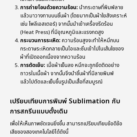
การถ่ายโอนด้วยความร้อน:
นำกระดาษที่พิมพ์ลาย
แล้วมาวางทาบบนชิ้นผ้า (โดยมากเป็นผ้าใยสังเคราะห์
เช่น โพลีเอสเตอร์) จากนั้นนำเข้าเครื่องรีดร้อน
(Heat Press) ที่มีอุณหภูมิและแรงกดสูง
กระบวนการระเหิด:
ความร้อนสูงจะทำให้หมึกบน
กระดาษระเหิดกลายเป็นไอและซึมเข้าไปในเส้นใยของ
ผ้าที่เปิดออกเนื่องจากความร้อน
การตัดเย็บ:
เมื่อผ้าเย็นลง หมึกจะถูกยึดติดอย่าง
ถาวรในเนื้อผ้า จากนั้นจึงนำชิ้นผ้าที่มีลายพิมพ์
แล้วไปตัดและเย็บขึ้นรูปเป็นเสื้อที่สมบูรณ์
เปรียบเทียบการพิมพ์ Sublimation กับ
การสกรีนแบบดั้งเดิม
เพื่อให้เห็นภาพชัดเจนยิ่งขึ้น สามารถเปรียบเทียบข้อดีข้อ
เสียของสองเทคโนโลยีได้ดังนี้