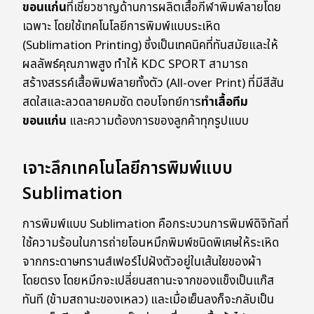
ขอนแก่น
ที่เชี่ยวชาญด้านการผลิตเสื้อกีฬาพิมพ์ลายโดย
เฉพาะ โดยใช้เทคโนโลยีการพิมพ์แบบระเหิด
(Sublimation Printing) ซึ่งเป็นเทคนิคที่ทันสมัยและให้
ผลลัพธ์คุณภาพสูง ทำให้ KDC SPORT สามารถ
สร้างสรรค์เสื้อพิมพ์ลายทั้งตัว (All-over Print) ที่มีสีสัน
สดใสและลวดลายคมชัด ตอบโจทย์การ
ทำเสื้อทีม
ขอนแก่น
และความต้องการของลูกค้าทุกรูปแบบ
เจาะลึกเทคโนโลยีการพิมพ์แบบ
Sublimation
การพิมพ์แบบ Sublimation คือกระบวนการพิมพ์ดิจิทัลที่
ใช้ความร้อนในการถ่ายโอนหมึกพิมพ์ชนิดพิเศษให้ระเหิด
จากกระดาษทรานส์เฟอร์ไปฝังตัวอยู่ในเส้นใยของผ้า
โดยตรง โดยหมึกจะเปลี่ยนสถานะจากของแข็งเป็นแก๊ส
ทันที (ข้ามสถานะของเหลว) และเมื่อเย็นลงก็จะกลับเป็น