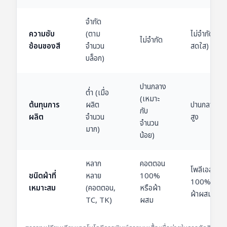
จำกัด
ความซับ
(ตาม
ไม่จำกัด (สี
ไม่จำกัด
ซ้อนของสี
จำนวน
สดใส)
บล็อก)
ปานกลาง
ต่ำ (เมื่อ
(เหมาะ
ต้นทุนการ
ผลิต
ปานกลางถึง
กับ
ผลิต
จำนวน
สูง
จำนวน
มาก)
น้อย)
หลาก
คอตตอน
โพลีเอสเตอร
ชนิดผ้าที่
หลาย
100%
100% หรือ
เหมาะสม
(คอตตอน,
หรือผ้า
ผ้าผสม
TC, TK)
ผสม