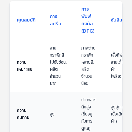
การ
การ
พิมพ์
คุณสมบัติ
ซับลิเมชั่น
สกรีน
ดิจิทัล
(DTG)
ลาย
ภาพถ่าย,
กราฟิกสี
กราฟิก
เสื้อกีฬา,
ความ
ไม่ซับซ้อน,
หลายสี,
ลายเต็มตัว,
เหมาะสม
ผลิต
ผลิต
ผ้า
จำนวน
จำนวน
โพลีเอสเตอร
มาก
น้อย
ปานกลาง
ถึงสูง
สูงสุด (สีเป็น
ความ
สูง
(ขึ้นอยู่
เนื้อเดียวกับ
ทนทาน
กับการ
ผ้า)
ดูแล)