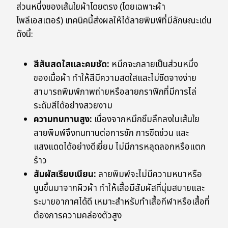
ส่วนหนึ่งของเส้นใยผ้าโดยตรง (โดยเฉพาะผ้า
โพลีเอสเตอร์) เทคนิคนี้ส่งผลให้ได้ลายพิมพ์ที่มีลักษณะเด่น
ดังนี้:
สีสันสดใสและคมชัด:
หมึกจะกลายเป็นส่วนหนึ่ง
ของเนื้อผ้า ทำให้สีมีความสดใสและไม่ซีดจางง่าย
สามารถพิมพ์ภาพถ่ายหรือลายกราฟิกที่มีการไล่
ระดับสีได้อย่างสวยงาม
ความทนทานสูง:
เนื่องจากหมึกซึมลึกลงในเส้นใย
ลายพิมพ์จึงทนทานต่อการซัก การขีดข่วน และ
แสงแดดได้อย่างดีเยี่ยม ไม่มีการหลุดลอกหรือแตก
ร้าว
สัมผัสเรียบเนียน:
ลายพิมพ์จะไม่มีความหนาหรือ
นูนขึ้นมาจากผิวผ้า ทำให้เสื้อมีสัมผัสที่นุ่มสบายและ
ระบายอากาศได้ดี เหมาะสำหรับทำเสื้อกีฬาหรือเสื้อที่
ต้องการความคล่องตัวสูง