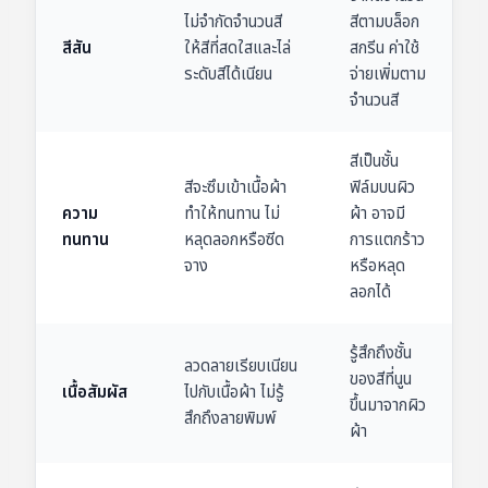
ไม่จำกัดจำนวนสี
สีตามบล็อก
สีสัน
ให้สีที่สดใสและไล่
สกรีน ค่าใช้
ระดับสีได้เนียน
จ่ายเพิ่มตาม
จำนวนสี
สีเป็นชั้น
สีจะซึมเข้าเนื้อผ้า
ฟิล์มบนผิว
ความ
ทำให้ทนทาน ไม่
ผ้า อาจมี
ทนทาน
หลุดลอกหรือซีด
การแตกร้าว
จาง
หรือหลุด
ลอกได้
รู้สึกถึงชั้น
ลวดลายเรียบเนียน
ของสีที่นูน
เนื้อสัมผัส
ไปกับเนื้อผ้า ไม่รู้
ขึ้นมาจากผิว
สึกถึงลายพิมพ์
ผ้า