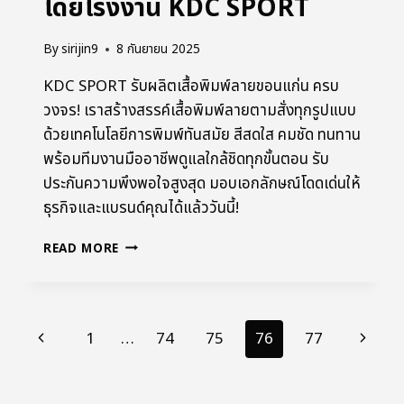
โดยโรงงาน KDC SPORT
By
sirijin9
8 กันยายน 2025
KDC SPORT รับผลิตเสื้อพิมพ์ลายขอนแก่น ครบ
วงจร! เราสร้างสรรค์เสื้อพิมพ์ลายตามสั่งทุกรูปแบบ
ด้วยเทคโนโลยีการพิมพ์ทันสมัย สีสดใส คมชัด ทนทาน
พร้อมทีมงานมืออาชีพดูแลใกล้ชิดทุกขั้นตอน รับ
ประกันความพึงพอใจสูงสุด มอบเอกลักษณ์โดดเด่นให้
ธุรกิจและแบรนด์คุณได้แล้ววันนี้!
READ MORE
1
…
74
75
76
77